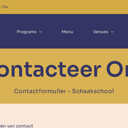
: 10u
Programs
Menu
Venues
ontacteer O
Contactformulier – Schaakschool
en van contact