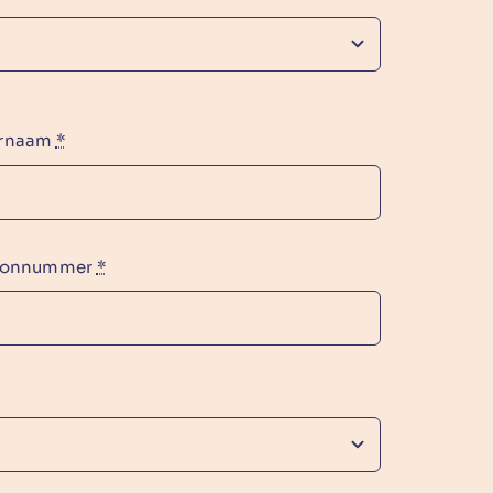
ernaam
*
oonnummer
*