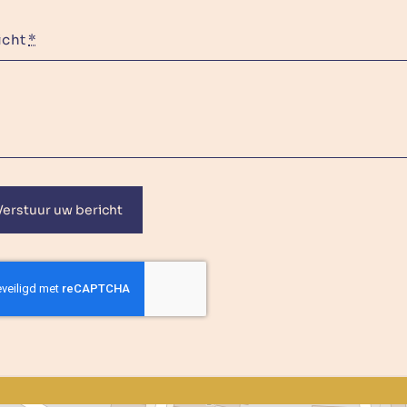
icht
*
Verstuur uw bericht