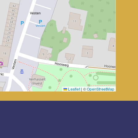
Leaflet
|
©
OpenStreetMap