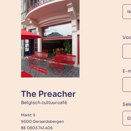
Vo
E-m
The Preacher
Belgisch cultuurcafé
Sel
Markt 9
9500 Geraardsbergen
BE 0803.741.406