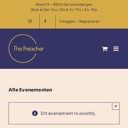
Ga
Markt 9 - 9500 Geraardsbergen
Woe & Zat: 14u | Do & Vr: 17u | Zo: 10u
naar
inhoud
Inloggen – Registreren
Alle Evenementen
×
Dit evenement is voorbij.