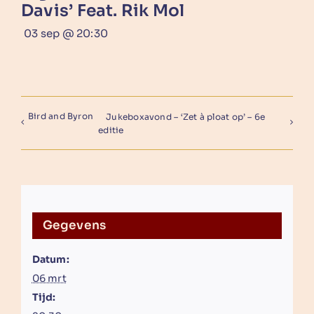
Davis’ Feat. Rik Mol
03 sep @ 20:30
Bird and Byron
Jukeboxavond – ‘Zet à ploat op’ – 6e
editie
Gegevens
Datum:
06 mrt
Tijd: