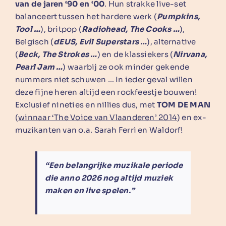
van de jaren ‘90 en ‘00
. Hun strakke live-set
balanceert tussen het hardere werk (
Pumpkins,
Tool …
), britpop (
Radiohead, The Cooks …
),
Belgisch (
dEUS, Evil Superstars …
), alternative
(
Beck, The Strokes …
) en de klassiekers (
Nirvana,
Pearl Jam …
) waarbij ze ook minder gekende
nummers niet schuwen … In ieder geval willen
deze fijne heren altijd een rockfeestje bouwen!
Exclusief nineties en nillies dus, met
TOM DE MAN
(
winnaar ‘The Voice van Vlaanderen’ 2014
) en ex-
muzikanten van o.a. Sarah Ferri en Waldorf!
“Een belangrijke muzikale periode
die anno 2026 nog altijd muziek
maken en live spelen.”