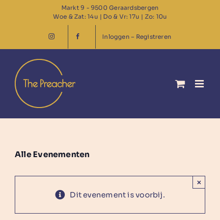
Ga
Markt 9 - 9500 Geraardsbergen
Woe & Zat: 14u | Do & Vr: 17u | Zo: 10u
naar
inhoud
Inloggen – Registreren
Alle Evenementen
×
Dit evenement is voorbij.