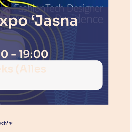
xpo ‘Jasna
00
-
19:00
eks
(Alles
ech
‘ ✨