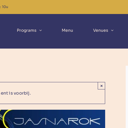
: 10u
Programs
Menu
Venues
×
nt is voorbij.