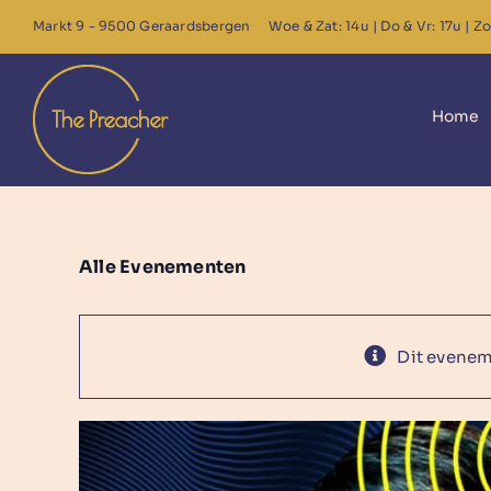
Ga
Markt 9 - 9500 Geraardsbergen
Woe & Zat: 14u | Do & Vr: 17u | Zo
naar
inhoud
Home
Alle Evenementen
Dit eveneme