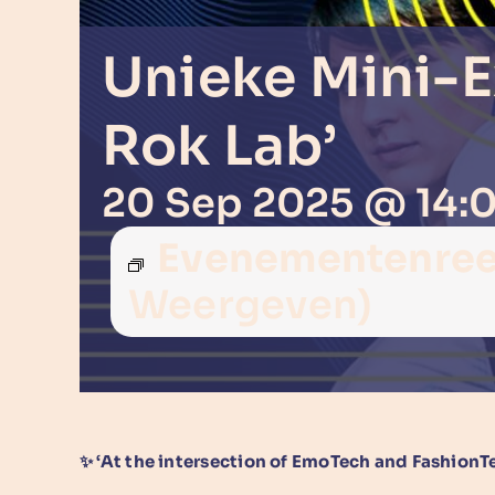
Unieke Mini-E
Rok Lab’
20 Sep 2025 @ 14:
Evenementenre
Weergeven)
✨ ‘At
the intersection of EmoTech and FashionT