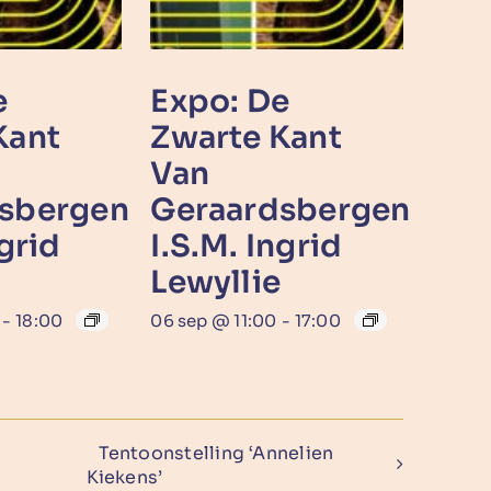
e
Expo: De
Kant
Zwarte Kant
Van
sbergen
Geraardsbergen
ngrid
I.s.m. Ingrid
Lewyllie
-
18:00
06 sep @ 11:00
-
17:00
Tentoonstelling ‘Annelien
Kiekens’