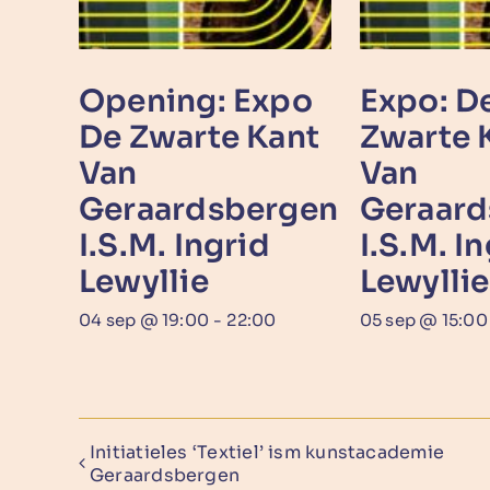
Opening: Expo
Expo: D
De Zwarte Kant
Zwarte 
Van
Van
Geraardsbergen
Geraard
I.s.m. Ingrid
I.s.m. I
Lewyllie
Lewyllie
04 sep @ 19:00
-
22:00
05 sep @ 15:00
Initiatieles ‘Textiel’ ism kunstacademie
Geraardsbergen