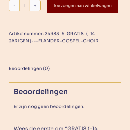
Toevoegen aan winkelwagen
GRATIS
(-14
jarigen)
-
Artikelnummer:
24983-6-GRATIS-(-14-
Flander
JARIGEN)---FLANDER-GOSPEL-CHOIR
Gospel
Choir
aantal
Beoordelingen (0)
Beoordelingen
Er zijn nog geen beoordelingen.
Wees de eerste om “GRATIS (-14