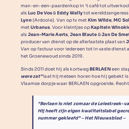
man-en-een-paardenkop in ‘t café tot uitverkoch
als
Luc De Vos
&
Eddy Wally
tot wereldzangeress
Lynn
(Ardooie). Van op tv met
Kim Wilde
,
MC So
met
Urbanus
. Voor kleintjes op
Kapitein Winoki
als
Jean-Marie Aerts
,
Jean Blaute
&
Jan De Sme
producer van dienst op de allerlaatste plaat van
J
Van op factuur voor iedereen tot in vaste dienst 
het Groenewoud sinds 2019.
Sinds 2011 doet hij als kortweg
BERLAEN
een stap
were zat”
laat hij meteen horen hoe hij gebekt is 
Vlaamse dorpje waar BERLAEN opgroeide. Rechtu
“
Berlaen is niet zomaar de Leiestreek-va
Hij heeft zijn eigen kwaliteitslabel gec
nummer gekleefd
” – Het Nieuwsblad –