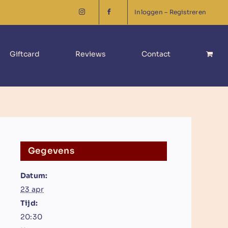
Inloggen – Registreren
Giftcard
Reviews
Contact
Gegevens
Datum:
23 apr
Tijd:
20:30