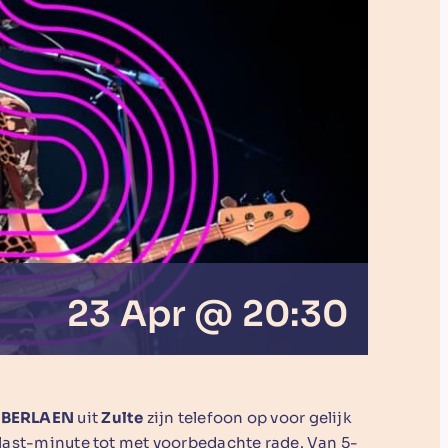
23 Apr @ 20:30
 BERLAEN
uit
Zulte
zijn telefoon op voor gelijk
n last-minute tot met voorbedachte rade. Van 5-