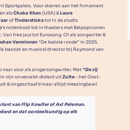
t Sportpaleis. Voor sterren aan het firmament
en als
Chaka Khan
(USA) &
Laura
laar
of
Tindersticks
tot in de studio
o
’s notenboot tot in theaters met Belpopiconen
t. Van free jazz tot Eurosong. Of als songwriter &
ohan Verminnen
“De laatste ronde” in 2025.
als bassist en musical director bij Raymond van
 naar voor als singersongwriter. Met
“Ge zij
in zijn onvervalst dialect uit
Zulte
– het Oost-
it & ongeschaafd maar altijd meezingbaar!
riant van Flip Kowlier of Axl Peleman.
reëerd en dat oordeelkundig op elk