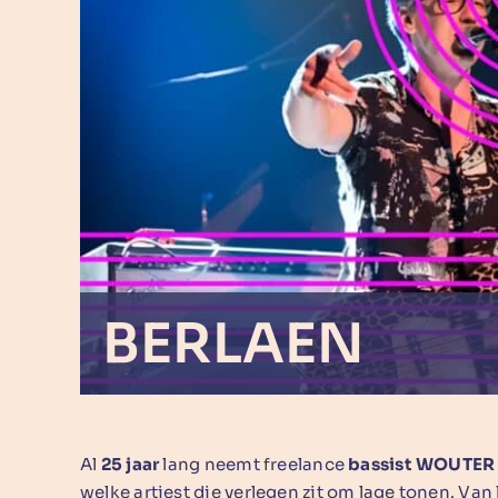
BERLAEN
Al
25 jaar
lang neemt freelance
bassist WOUTER
welke artiest die verlegen zit om lage tonen. Va