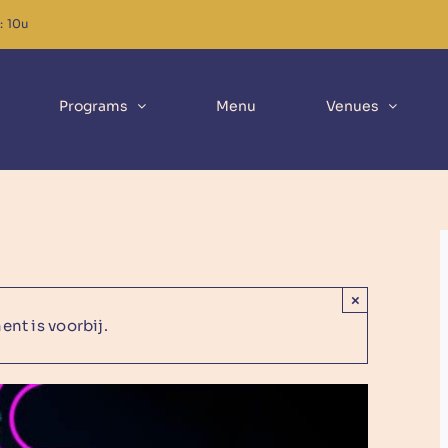
: 10u
Programs
Menu
Venues
×
nt is voorbij.