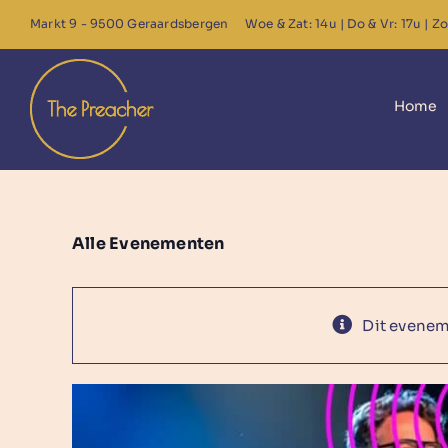
Ga
Markt 9 - 9500 Geraardsbergen
Woe & Zat: 14u | Do & Vr: 17u | Zo
naar
inhoud
Home
Alle Evenementen
Dit eveneme