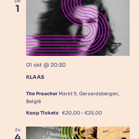
Do
1
01 okt @ 20:30
KLAAS
The Preacher
Markt 9, Geraardsbergen,
België
Koop Tickets
€20,00 – €25,00
Zo
4