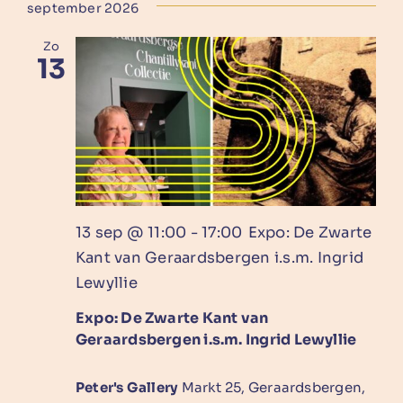
Zoeke
een
Nav
september 2026
En
datum.
Zo
Weerg
13
Naviga
13 sep @ 11:00
-
17:00
Expo: De Zwarte
Kant van Geraardsbergen i.s.m. Ingrid
Lewyllie
Expo: De Zwarte Kant van
Geraardsbergen i.s.m. Ingrid Lewyllie
Peter's Gallery
Markt 25, Geraardsbergen,