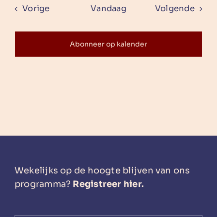
Evenementen
Even
Vorige
Vandaag
Volgende
Abonneer op kalender
Wekelijks op de hoogte blijven van ons
programma?
Registreer hier.